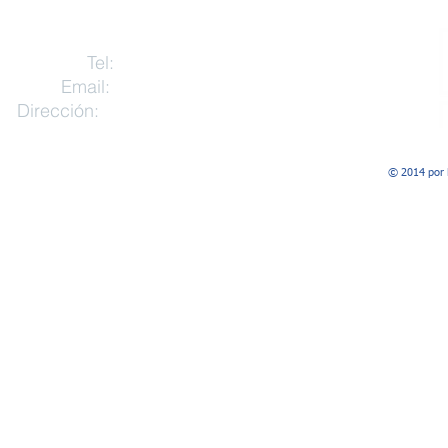
NABB Business Boutique
Tel:
+57-601-658-3953
Email:
gerencia@nabb.co
Dirección​​​​​​:
Calle 118 #19-52 Oficina 204
Bogotá, Colombia.
© 2014 por